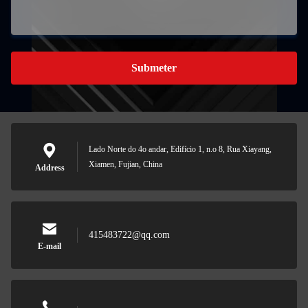
Submeter
Lado Norte do 4o andar, Edifício 1, n.o 8, Rua Xiayang,
Xiamen, Fujian, China
Address
415483722@qq.com
E-mail