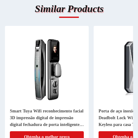
Similar Products
Smart Tuya Wifi reconhecimento facial
Porta de aço inoxidá
3D impressão digital de impressão
Deadbolt Lock Wifi D
digital fechadura de porta inteligente
Keyless para casa T
para porta de aço
Obtenha o melhor preço
Obtenha o me