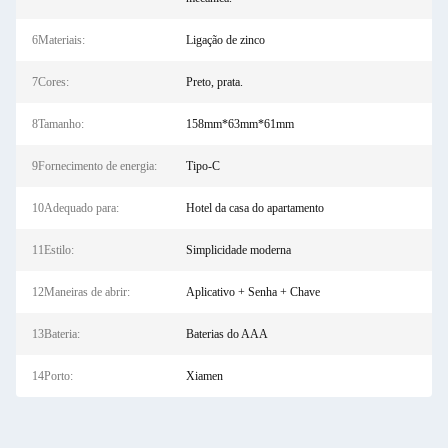
6Materiais:
Ligação de zinco
7Cores:
Preto, prata.
8Tamanho:
158mm*63mm*61mm
9Fornecimento de energia:
Tipo-C
10Adequado para:
Hotel da casa do apartamento
11Estilo:
Simplicidade moderna
12Maneiras de abrir:
Aplicativo + Senha + Chave
13Bateria:
Baterias do AAA
14Porto:
Xiamen