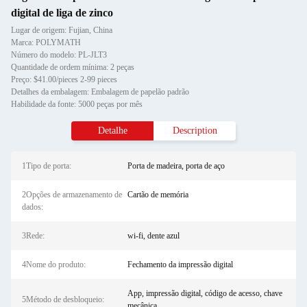
digital de liga de zinco
Lugar de origem: Fujian, China
Marca: POLYMATH
Número do modelo: PL-JLT3
Quantidade de ordem mínima: 2 peças
Preço: $41.00/pieces 2-99 pieces
Detalhes da embalagem: Embalagem de papelão padrão
Habilidade da fonte: 5000 peças por mês
Detalhe
Description
1Tipo de porta:
Porta de madeira, porta de aço
2Opções de armazenamento de
Cartão de memória
dados:
3Rede:
wi-fi, dente azul
4Nome do produto:
Fechamento da impressão digital
App, impressão digital, código de acesso, chave
5Método de desbloqueio:
mecânica.