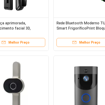
ça aprimorada,
Rede Bluetooth Moderno T
cimento facial 3D,
Smart FrigoríficoPrint Bloq
a de porta inteligente
cilindro para porta do quart
era e conectividade Wi-Fi
Melhor Preço
Melhor Preço