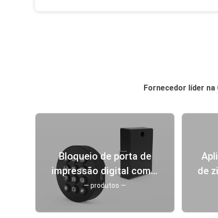
Fornecedor líder na 
Bloqueio de porta de
Apl
impressão digital com 2
de z
modos de trabalho e
fio
— produtos —
logotipo personalizado
az