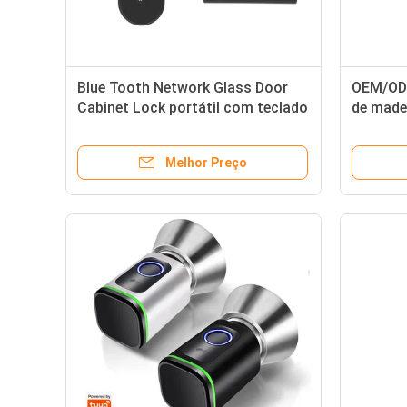
Blue Tooth Network Glass Door
OEM/ODM
Cabinet Lock portátil com teclado
de made
digital e entrada sem chave
impressã
Melhor Preço