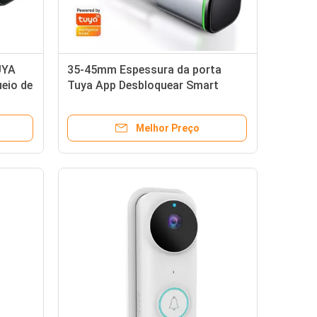
UYA
35-45mm Espessura da porta
ueio de
Tuya App Desbloquear Smart
o
Digital Electronic Cylindrical Door
Lock
Melhor Preço