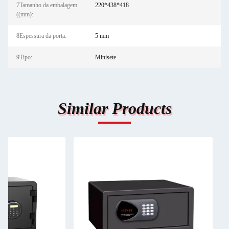
7Tamanho da embalagem
220*438*418
((mm):
8Espessura da porta:
5 mm
9Tipo:
Minisete
Similar Products