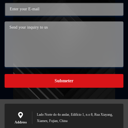
Submeter
Lado Norte do 4o andar, Edifício 1, n.o 8, Rua Xiayang,
Xiamen, Fujian, China
Address