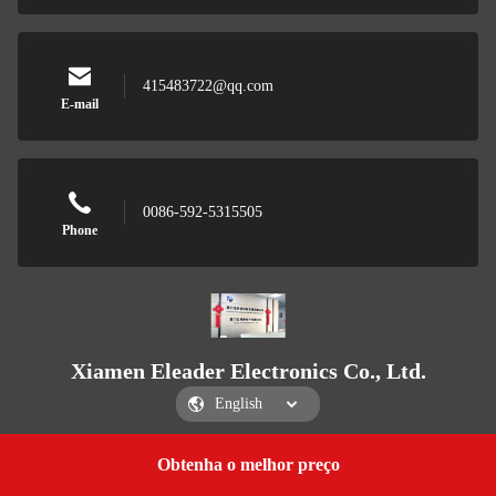
415483722@qq.com
E-mail
0086-592-5315505
Phone
Xiamen Eleader Electronics Co., Ltd.
Obtenha o melhor preço
Get a Quote
Xiamen Eleader Electronics Co., Ltd.