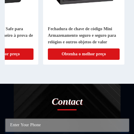
ini Safe para
Fechadura de chave de código Mini
nheiro à prova de
Armazenamento seguro e seguro para
o
relógios e outros objetos de valor
lhor preço
Obtenha o melhor preço
Contact