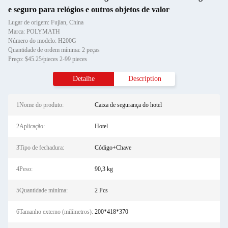
e seguro para relógios e outros objetos de valor
Lugar de origem: Fujian, China
Marca: POLYMATH
Número do modelo: H200G
Quantidade de ordem mínima: 2 peças
Preço: $45.25/pieces 2-99 pieces
Detalhe
Description
1Nome do produto:
Caixa de segurança do hotel
2Aplicação:
Hotel
3Tipo de fechadura:
Código+Chave
4Peso:
90,3 kg
5Quantidade mínima:
2 Pcs
6Tamanho externo (milímetros):
200*418*370