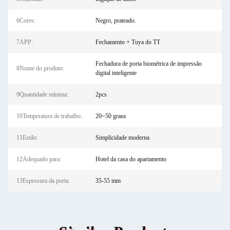
6Cores:
Negro, prateado.
7APP:
Fechamento + Tuya do TT
Fechadura de porta biométrica de impressão
8Nome do produto:
digital inteligente
9Quantidade mínima:
2pcs
10Temperatura de trabalho:
20~50 graus
11Estilo:
Simplicidade moderna
12Adequado para:
Hotel da casa do apartamento
13Espessura da porta:
35-55 mm