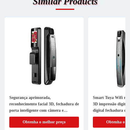
Similar Products
Segurança aprimorada,
Smart Tuya Wifi rec
reconhecimento facial 3D, fechadura de
3D impressão digital
porta inteligente com câmera e
digital fechadura de 
conectividade Wi-Fi
para porta de aço
Obtenha o melhor preço
Obtenha o me