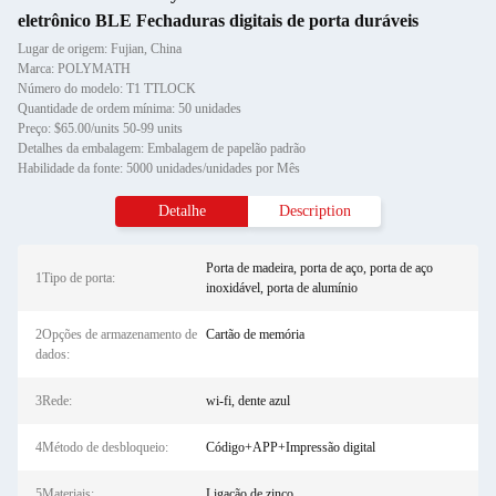
eletrônico BLE Fechaduras digitais de porta duráveis
Lugar de origem: Fujian, China
Marca: POLYMATH
Número do modelo: T1 TTLOCK
Quantidade de ordem mínima: 50 unidades
Preço: $65.00/units 50-99 units
Detalhes da embalagem: Embalagem de papelão padrão
Habilidade da fonte: 5000 unidades/unidades por Mês
Detalhe
Description
Porta de madeira, porta de aço, porta de aço
1Tipo de porta:
inoxidável, porta de alumínio
2Opções de armazenamento de
Cartão de memória
dados:
3Rede:
wi-fi, dente azul
4Método de desbloqueio:
Código+APP+Impressão digital
5Materiais:
Ligação de zinco