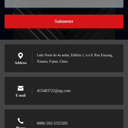
Submeter
Lado Norte do 4o andar, Edifício 1, n.o 8, Rua Xiayang,
Xiamen, Fujian, China
Address
415483722@qq.com
E-mail
0086-592-5315505