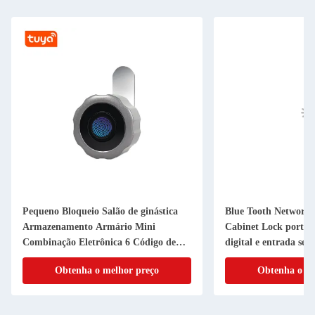
Pequeno Bloqueio Salão de ginástica
Blue Tooth Network 
Armazenamento Armário Mini
Cabinet Lock portáti
Combinação Eletrônica 6 Código de
digital e entrada se
Pin Digital Cam Bloqueio
Obtenha o melhor preço
Obtenha o me