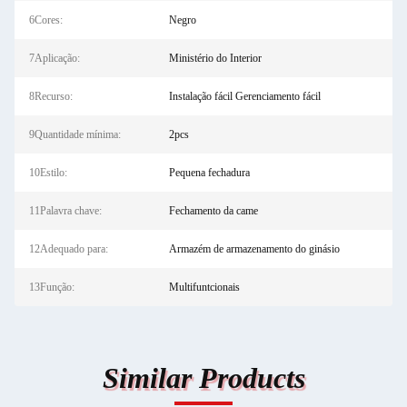
6Cores:
Negro
7Aplicação:
Ministério do Interior
8Recurso:
Instalação fácil Gerenciamento fácil
9Quantidade mínima:
2pcs
10Estilo:
Pequena fechadura
11Palavra chave:
Fechamento da came
12Adequado para:
Armazém de armazenamento do ginásio
13Função:
Multifuntcionais
Similar Products