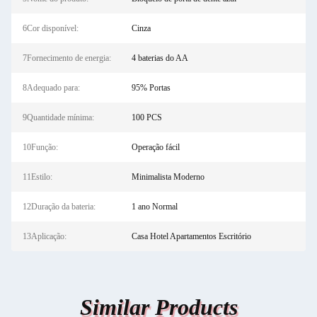
6Cor disponível:
Cinza
7Fornecimento de energia:
4 baterias do AA
8Adequado para:
95% Portas
9Quantidade mínima:
100 PCS
10Função:
Operação fácil
11Estilo:
Minimalista Moderno
12Duração da bateria:
1 ano Normal
13Aplicação:
Casa Hotel Apartamentos Escritório
Similar Products