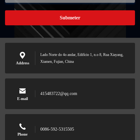
Submeter
Lado Norte do 4o andar, Edifício 1, n.o 8, Rua Xiayang,
Xiamen, Fujian, China
Address
415483722@qq.com
E-mail
0086-592-5315505
Phone