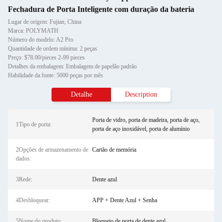
Fechadura de Porta Inteligente com duração da bateria
Lugar de origem: Fujian, China
Marca: POLYMATH
Número do modelo: A2 Pro
Quantidade de ordem mínima: 2 peças
Preço: $78.00/pieces 2-99 pieces
Detalhes da embalagem: Embalagem de papelão padrão
Habilidade da fonte: 5000 peças por mês
Detalhe
Description
Porta de vidro, porta de madeira, porta de aço,
1Tipo de porta:
porta de aço inoxidável, porta de alumínio
2Opções de armazenamento de
Cartão de memória
dados:
3Rede:
Dente azul
4Desbloquear:
APP + Dente Azul + Senha
5Nome do produto:
Bloqueio de porta de dente azul