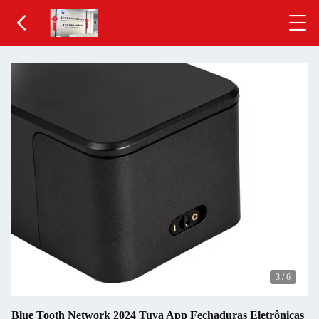
3
/
6
Blue Tooth Network 2024 Tuya App Fechaduras Eletrônicas