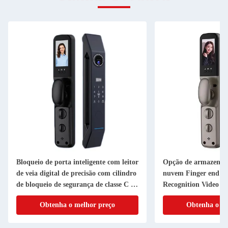
Bloqueio de porta inteligente com leitor
Opção de armazenam
de veia digital de precisão com cilindro
nuvem Finger end Ve
de bloqueio de segurança de classe C e
Recognition Video I
APP
Lock
Obtenha o melhor preço
Obtenha o me