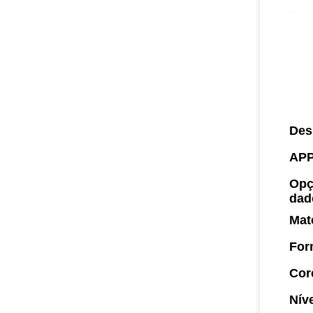
Des
AP
Opç
dad
Mat
For
Cor
Nív