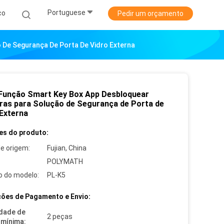
Portuguese
co
Pedir um orçamento
 De Segurança De Porta De Vidro Externa
 Função Smart Key Box App Desbloquear
ras para Solução de Segurança de Porta de
 Externa
es do produto:
de origem:
Fujian, China
POLYMATH
 do modelo:
PL-K5
ões de Pagamento e Envio:
dade de
2 peças
mínima: