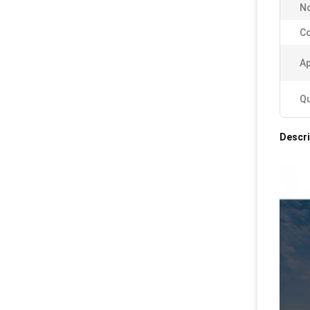
N
Co
Ap
Qu
Descr