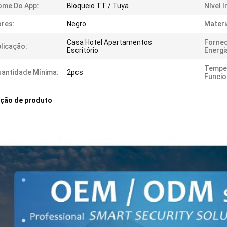
ome Do App:
Bloqueio TT / Tuya
Nível 
res:
Negro
Materi
Casa Hotel Apartamentos
Forne
licação:
Escritório
Energi
Tempe
antidade Mínima:
2pcs
Funci
ição de produto