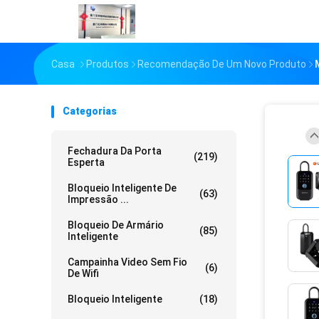
Casa
Produtos
Recomendação De Um Novo Produto
Categorias
Fechadura Da Porta
(219)
Esperta
Bloqueio Inteligente De
(63)
Impressão ...
Bloqueio De Armário
(85)
Inteligente
Campainha Video Sem Fio
(6)
De Wifi
Bloqueio Inteligente
(18)