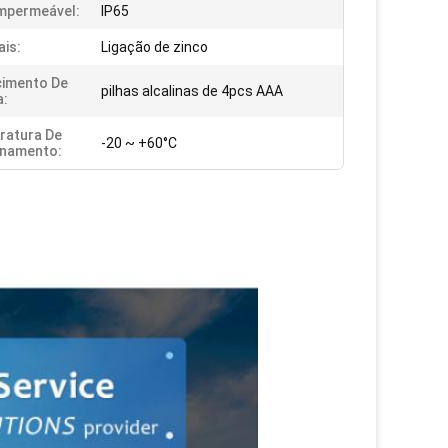
Impermeável:
IP65
ais:
Ligação de zinco
cimento De
pilhas alcalinas de 4pcs AAA
a:
ratura De
-20 ~ +60°C
onamento: