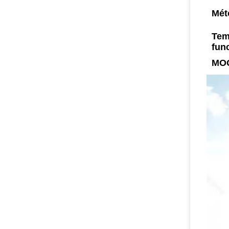
Mét
Tem
fun
MO