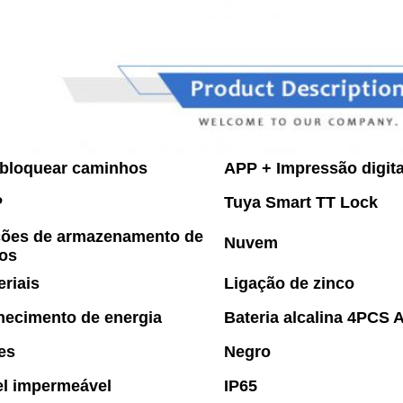
bloquear caminhos
APP + Impressão digita
P
Tuya Smart TT Lock
ões de armazenamento de
Nuvem
os
eriais
Ligação de zinco
necimento de energia
Bateria alcalina 4PCS
es
Negro
el impermeável
IP65