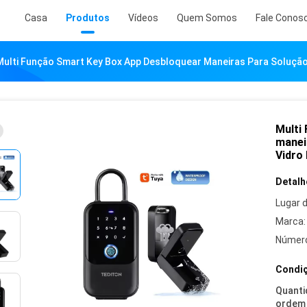
Casa
Produtos
Vídeos
Quem Somos
Fale Conos
Multi Função Smart Key Box App Desbloquear Maneiras Para Solução
Multi
manei
Vidro
Detalh
Lugar 
Marca:
Número
Condiç
Quanti
ordem 