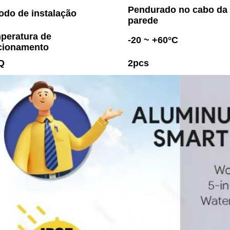
Pendurado no cabo da 
odo de instalação
parede
peratura de
-20 ~ +60°C
cionamento
Q
2pcs